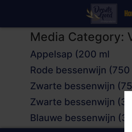
Ho
Media Category:
Appelsap (200 ml
Rode bessenwijn (750
Zwarte bessenwijn (7
Zwarte bessenwijn (3
Blauwe bessenwijn (3