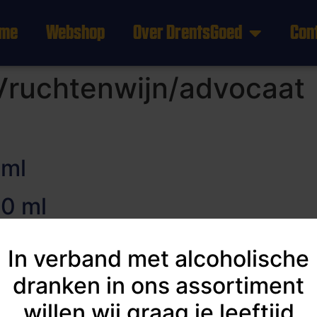
me
Webshop
Over DrentsGoed
Con
Vruchtenwijn/advocaat
 ml
50 ml
75 ml
In verband met alcoholische
75 ml
dranken in ons assortiment
willen wij graag je leeftijd