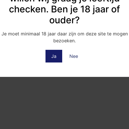
Algemene voorwaarden
checken. Ben je 18 jaar of
Privacybeleid
ouder?
Disclaimer
Aansluiten als producent?
Je moet minimaal 18 jaar daar zijn om deze site te mogen
bezoeken.
Ja
Nee