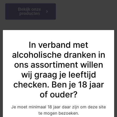
Bekijk onze
producten
Kwaliteit en
In verband met
authenticiteit
alcoholische dranken in
Vereniging DrentsGoed is
ons assortiment willen
de organisatie achter het
keurmerk DrentsGoed. Wij
wij graag je leeftijd
zijn ambassadeur van het
Drentse streekproduct en
checken. Ben je 18 jaar
beheren het keurmerk.
of ouder?
Alleen producten die
voldoen aan onze hoge
eisen voor kwaliteit,
Je moet minimaal 18 jaar daar zijn om deze site
hygiëne en
te mogen bezoeken.