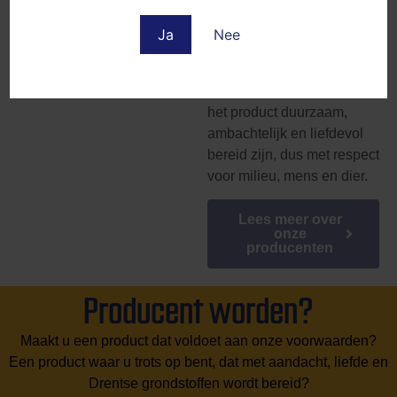
streekgebonden herkomst
mogen ons keurmerk
Ja
Nee
voeren. Zo moeten de
meeste grondstoffen uit
Drenthe komen. Ook moet
het product duurzaam,
ambachtelijk en liefdevol
bereid zijn, dus met respect
voor milieu, mens en dier.
Lees meer over
onze
producenten
Producent worden?
Maakt u een product dat voldoet aan onze voorwaarden?
Een product waar u trots op bent, dat met aandacht, liefde en
Drentse grondstoffen wordt bereid?