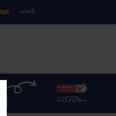
tact
0
€
0.00