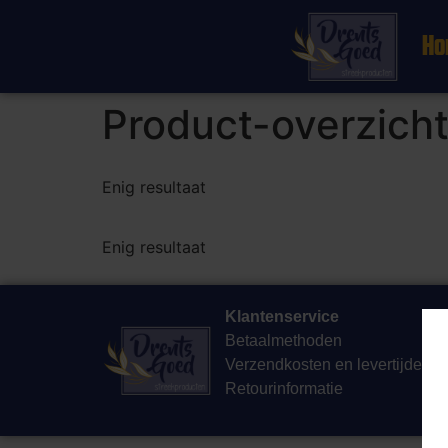
Ho
Product-overzich
Enig resultaat
Enig resultaat
Klantenservice
Betaalmethoden
Verzendkosten en levertijden
Retourinformatie