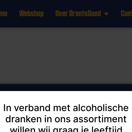
me
Webshop
Over DrentsGoed
Con
t
Algemene voorwaarden
Privacybeleid
In verband met alcoholische
Disclaimer
Aansluiten als producent?
dranken in ons assortiment
willen wij graag je leeftijd