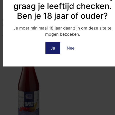
graag je leeftijd checken.
Ben je 18 jaar of ouder?
Appel-perensap (750 ml.)
Bosvruchtenmix (750 ml.)
€
3.75
€
7.99
Je moet minimaal 18 jaar daar zijn om deze site te
mogen bezoeken.
Toevoegen aan winkelwagen
Toevoegen aan winkelwagen
Ja
Nee