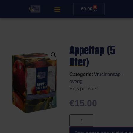
0
€
0.00
Appeltap (5
liter)
Categorie:
Vruchtensap -
overig
Prijs per stuk:
€
15.00
Toevoegen aan winkelwa