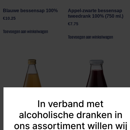
Blauwe bessensap 100%
Appel-zwarte bessensap
tweedrank 100% (750 ml.)
€
10.25
€
7.75
Toevoegen aan winkelwagen
Toevoegen aan winkelwagen
In verband met
alcoholische dranken in
ons assortiment willen wij