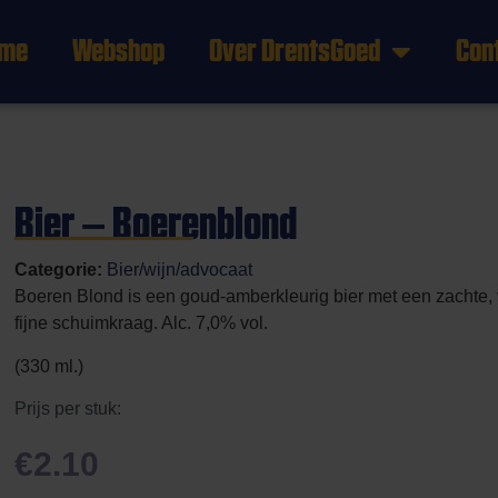
me
Webshop
Over DrentsGoed
Con
Bier – Boerenblond
Categorie:
Bier/wijn/advocaat
Boeren Blond is een goud-amberkleurig bier met een zachte,
fijne schuimkraag. Alc. 7,0% vol.
(330 ml.)
Prijs per stuk:
€
2.10