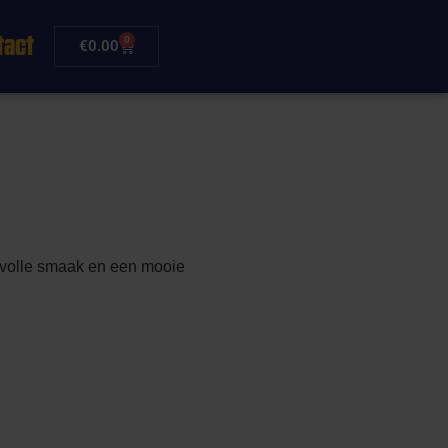
tact
0
€
0.00
 volle smaak en een mooie