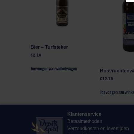
Bier – Turfsteker
€
2.10
Toevoegen aan winkelwagen
Bosvruchtenwij
€
12.75
Toevoegen aan wink
Klantenservice
Betaalmethoden
Verzendkosten en levertijden