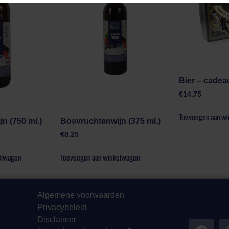
Bier – cadea
€
14.75
Toevoegen aan w
n (750 ml.)
Bosvruchtenwijn (375 ml.)
€
8.25
elwagen
Toevoegen aan winkelwagen
Algemene voorwaarden
Privacybeleid
Disclaimer