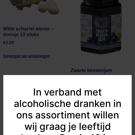
Witte scharrel eieren –
doosje 10 stuks
€
3.28
Toevoegen aan winkelwagen
Zwarte bessenjam
€
4.50
In verband met
Toevoegen aan winkelwagen
alcoholische dranken in
ons assortiment willen
wij graag je leeftijd