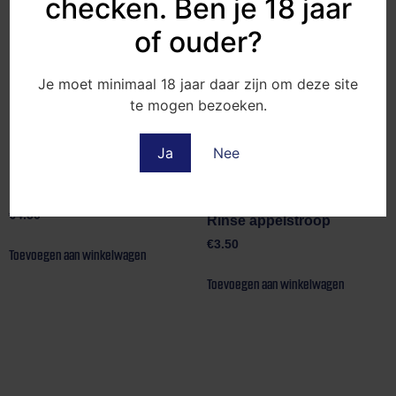
checken. Ben je 18 jaar
of ouder?
Je moet minimaal 18 jaar daar zijn om deze site
te mogen bezoeken.
Ja
Nee
Rode bessenjam
€
4.50
Rinse appelstroop
€
3.50
Toevoegen aan winkelwagen
Toevoegen aan winkelwagen