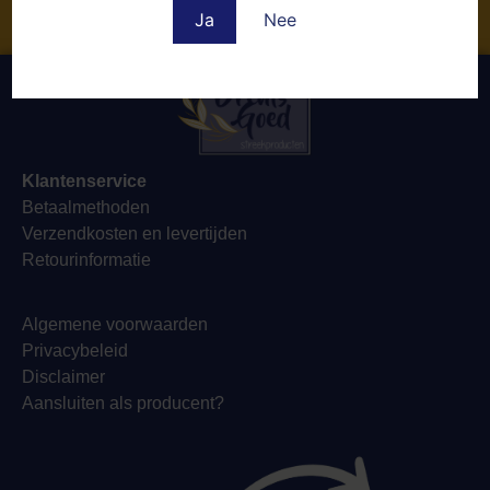
Ja
Nee
Naar de webshop
Klantenservice
Betaalmethoden
Verzendkosten en levertijden
Retourinformatie
Algemene voorwaarden
Privacybeleid
Disclaimer
Aansluiten als producent?