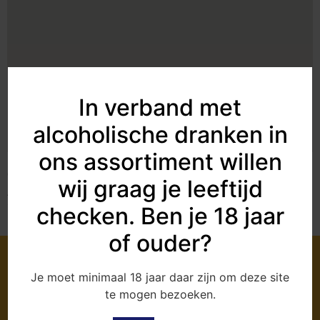
In verband met
alcoholische dranken in
ons assortiment willen
Coop – Aalden
wij graag je leeftijd
Aelderstraat 42
checken. Ben je 18 jaar
7854 RR
AALDEN
of ouder?
Bestellen?
Je moet minimaal 18 jaar daar zijn om deze site
Bezoek onze webshop en geniet van de verse, eerlijke
te mogen bezoeken.
producten van DrentsGoed Streekproducten.