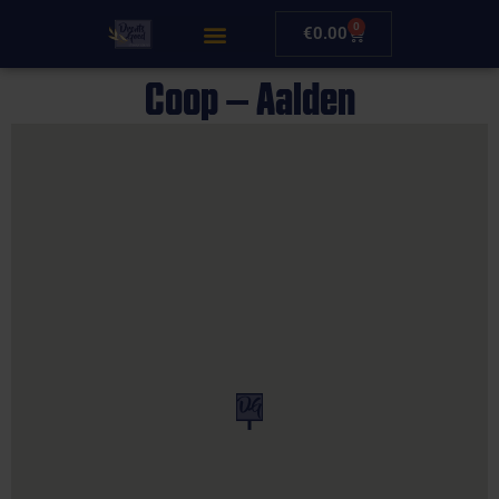
0
€
0.00
Coop – Aalden