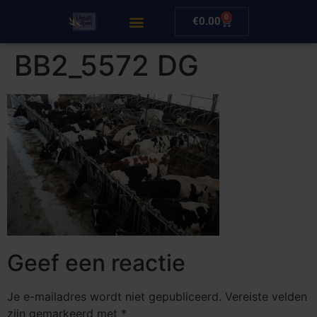
0
€
0.00
BB2_5572 DG
Geef een reactie
Je e-mailadres wordt niet gepubliceerd.
Vereiste velden
zijn gemarkeerd met
*