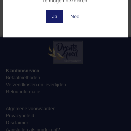
te mogen bezoeken.
Site
Ja
Nee
Klantenservice
Betaalmethoden
Verzendkosten en levertijden
Retourinformatie
Algemene voorwaarden
Privacybeleid
Disclaimer
Aansluiten als producent?