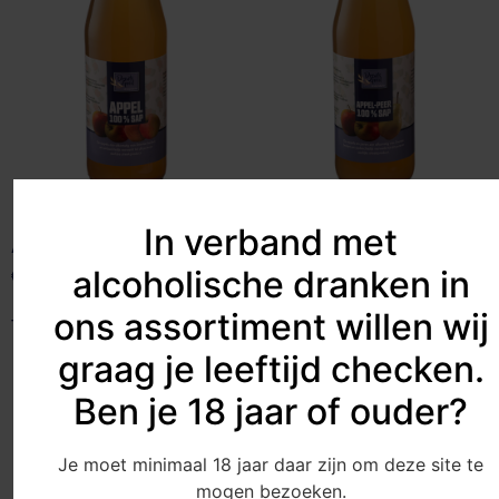
In verband met
Appelsap (750 ml.)
Appel-perensap (750 ml.)
alcoholische dranken in
€
3.45
€
3.75
ons assortiment willen wij
Toevoegen aan winkelwagen
Toevoegen aan winkelwagen
graag je leeftijd checken.
Ben je 18 jaar of ouder?
Je moet minimaal 18 jaar daar zijn om deze site te
mogen bezoeken.