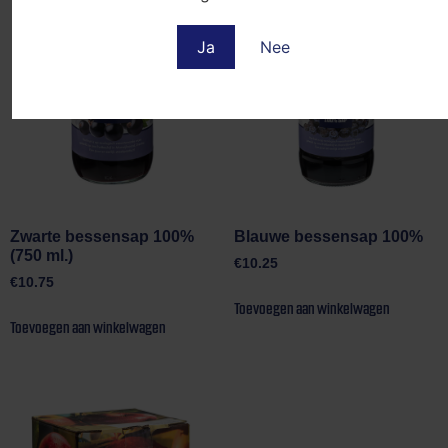
Ja
Nee
Zwarte bessensap 100%
Blauwe bessensap 100%
(750 ml.)
€
10.25
€
10.75
Toevoegen aan winkelwagen
Toevoegen aan winkelwagen