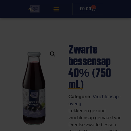
0
€
0.00
Zwarte
bessensap
40% (750
ml.)
Categorie:
Vruchtensap -
overig
Lekker en gezond
vruchtensap gemaakt van
Drentse zwarte bessen.